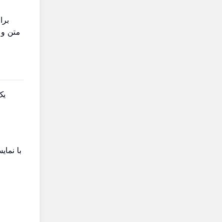
برا
متن و پ
یک