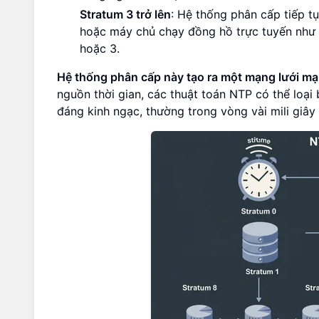
Stratum 3 trở lên
: Hệ thống phân cấp tiếp tụ
hoặc máy chủ chạy đồng hồ trực tuyến như 
hoặc 3.
Hệ thống phân cấp này tạo ra một mạng lưới mạ
nguồn thời gian, các thuật toán NTP có thể loại 
đáng kinh ngạc, thường trong vòng vài mili giây