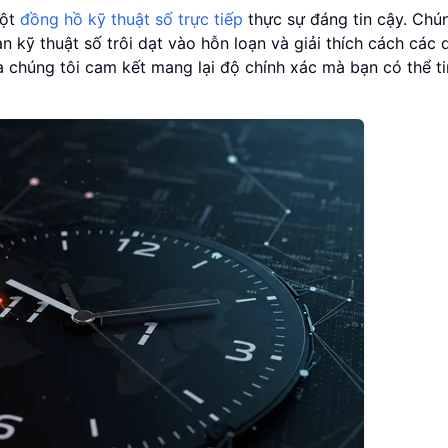
một
đồng hồ kỹ thuật số trực tiếp
thực sự đáng tin cậy. Chú
n kỹ thuật số trôi dạt vào hỗn loạn và giải thích cách các 
 chúng tôi cam kết mang lại độ chính xác mà bạn có thể ti