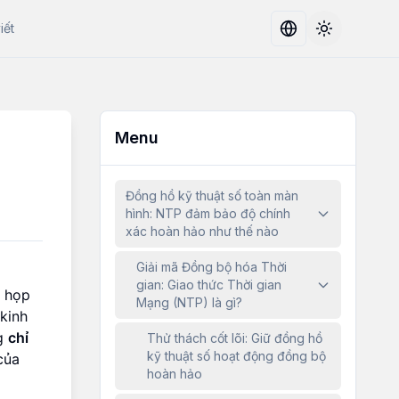
iết
Toggle the
Menu
Đồng hồ kỹ thuật số toàn màn
hình: NTP đảm bảo độ chính
xác hoàn hảo như thế nào
Giải mã Đồng bộ hóa Thời
gian: Giao thức Thời gian
c họp
Mạng (NTP) là gì?
kinh
ng
chỉ
Thử thách cốt lõi: Giữ đồng hồ
kỹ thuật số hoạt động đồng bộ
của
hoàn hảo