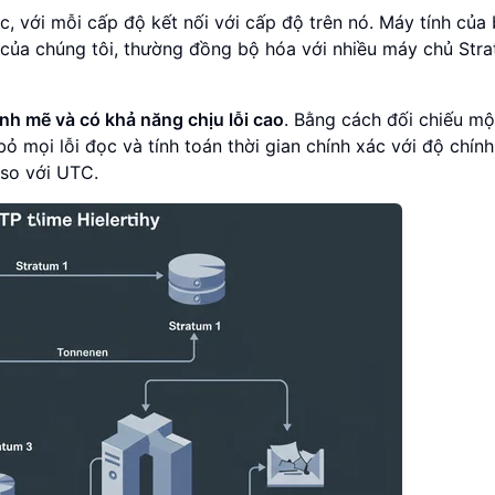
c, với mỗi cấp độ kết nối với cấp độ trên nó. Máy tính của 
của chúng tôi, thường đồng bộ hóa với nhiều máy chủ Str
nh mẽ và có khả năng chịu lỗi cao
. Bằng cách đối chiếu mộ
bỏ mọi lỗi đọc và tính toán thời gian chính xác với độ chín
 so với UTC.