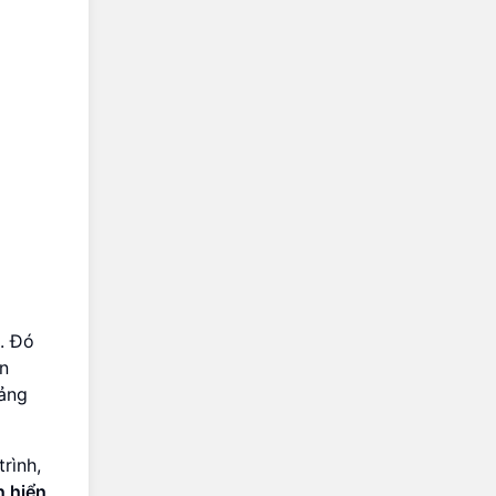
. Đó
ận
tảng
rình,
n hiển