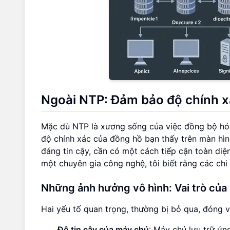
Ngoài NTP: Đảm bảo độ chính x
Mặc dù NTP là xương sống của việc đồng bộ hóa 
độ chính xác của đồng hồ bạn thấy trên màn hì
đáng tin cậy, cần có một cách tiếp cận toàn diệ
một chuyên gia công nghệ, tôi biết rằng các chi 
Những ảnh hưởng vô hình: Vai trò của 
Hai yếu tố quan trọng, thường bị bỏ qua, đóng va
Độ tin cậy của máy chủ
: Máy chủ lưu trữ ứn