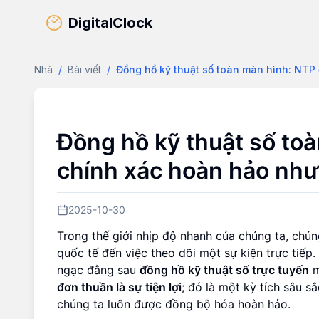
DigitalClock
Nhà
/
Bài viết
/
Đồng hồ kỹ thuật số toàn màn hình: NTP
Đồng hồ kỹ thuật số to
chính xác hoàn hảo như
2025-10-30
Trong thế giới nhịp độ nhanh của chúng ta, chú
quốc tế đến việc theo dõi một sự kiện trực tiế
ngạc đằng sau
đồng hồ kỹ thuật số trực tuyến
m
đơn thuần là sự tiện lợi
; đó là một kỳ tích sâu 
chúng ta luôn được đồng bộ hóa hoàn hảo.