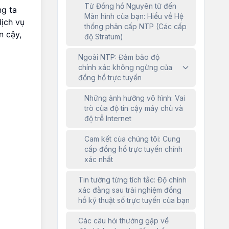
Từ Đồng hồ Nguyên tử đến
ng ta
Màn hình của bạn: Hiểu về Hệ
dịch vụ
thống phân cấp NTP (Các cấp
n cậy,
độ Stratum)
Ngoài NTP: Đảm bảo độ
chính xác không ngừng của
đồng hồ trực tuyến
Những ảnh hưởng vô hình: Vai
trò của độ tin cậy máy chủ và
độ trễ Internet
Cam kết của chúng tôi: Cung
cấp đồng hồ trực tuyến chính
xác nhất
Tin tưởng từng tích tắc: Độ chính
xác đằng sau trải nghiệm đồng
hồ kỹ thuật số trực tuyến của bạn
Các câu hỏi thường gặp về