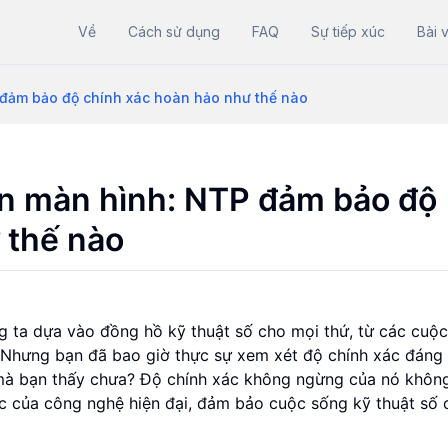
Về
Cách sử dụng
FAQ
Sự tiếp xúc
Bài v
 đảm bảo độ chính xác hoàn hảo như thế nào
àn màn hình: NTP đảm bảo độ
 thế nào
ng ta dựa vào đồng hồ kỹ thuật số cho mọi thứ, từ các cuộ
p. Nhưng bạn đã bao giờ thực sự xem xét độ chính xác đáng 
à bạn thấy chưa? Độ chính xác không ngừng của nó khô
sắc của công nghệ hiện đại, đảm bảo cuộc sống kỹ thuật số 