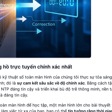
 hồ trực tuyến chính xác nhất
 kỹ thuật số toàn màn hình của chúng tôi thực sự tỏa sáng
ình; đó là
sự cam kết sâu sắc về độ chính xác
. Bằng cách t
P đáng tin cậy và triển khai bù độ trễ thông minh, nền 
à đáng tin cậy.
n màn hình để học tập, một màn hình lớn cho bài thuyết t
 làm việc từ xa của bạn, bạn có thể
tin tưởng rằng thời gia