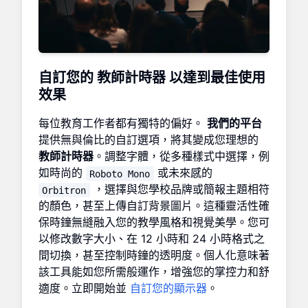
自訂您的
教師計時器
以達到最佳使用
效果
每位教育工作者都有獨特的偏好。
我們的平台
提供無與倫比的自訂選項，將其變成您理想的
教師計時器
。調整字體，從多種樣式中選擇，例
如時尚的
或未來感的
Roboto Mono
，選擇與您學校品牌或簡報主題相符
Orbitron
的顏色，甚至上傳自訂背景圖片。這種靈活性確
保時鐘無縫融入您的教學風格和視覺美學。您可
以修改數字大小、在 12 小時和 24 小時格式之
間切換，甚至控制時鐘的透明度。個人化意味著
該工具能如您所需般運作，增強您的掌控力和舒
適度。立即開始並
自訂您的顯示器
。