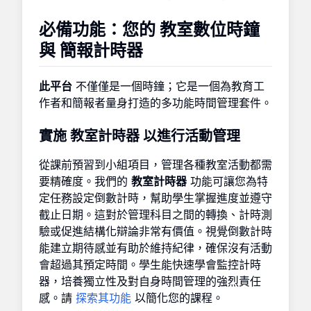
必備功能：您的
教室數位時鐘
與
簡報計時器
此平台
不僅僅是一個時鐘；它是一個為教育工
作者和簡報者量身打造的多功能時間管理套件。
實施
教室計時器
以進行活動管理
從課前預習到小組項目，管理各種教室活動都需
要精確度。我們的
教室計時器
功能可讓您為特
定任務設定倒數計時，幫助學生掌握進度並遵守
截止日期。這對於管理科目之間的轉換、計時測
驗或促進結構化辯論非常有價值。視覺倒數計時
能建立期待感並有助於維持紀律，確保沒有活動
會超過其預定時間。學生能快速學會監控計時
器，培養獨立性及對自身時間管理的強烈責任
感。請
探索其功能
以簡化您的課程。