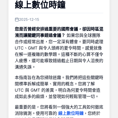
線上數位時鐘
2025-12-15
您是否曾經安排過重要的國際會議，卻因時區混
淆而讓關鍵同事錯過會議？
如果您與全球團隊
合作或經常出差，您一定深有體會。要同時處理
UTC、GMT 與令人頭疼的夏令時間，感覺就像
在解一道複雜的數學題。這種不斷的心算不僅令
人疲憊，還可能導致錯過截止日期與令人沮喪的
溝通失誤。
本指南旨在為您掃除迷霧。我們將把這些關鍵時
間標準拆解成簡單、實用的概念。您將了解
UTC 與 GMT 的差異，明白為何夏令時間會造
成如此多的麻煩，並發現如何輕鬆管理一切。
最重要的是，您將看到一個強大的工具如何徹底
消除猜測。使用可靠的
線上數位時鐘
，您終於