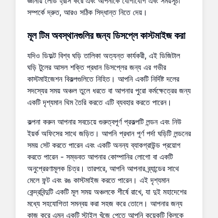
জ্ঞানীয় লোড হ্রাস করে এবং আপনাকে যোগাযোগ এবং সময়সূচী
সম্পর্কে দ্রুত, আরও সঠিক সিদ্ধান্ত নিতে দেয়।
মূল টিম অবস্থানগুলির
জন্য ডিসপ্লে কাস্টমাইজ করা
যদিও ডিফল্ট বিশ্ব ঘড়ি তালিকা অত্যন্ত কার্যকরী, এই ডিজিটাল
ঘড়ি টুলের আসল শক্তি প্রধান ডিসপ্লের জন্য এর গভীর
কাস্টমাইজেশন বিকল্পগুলিতে নিহিত। আপনি একটি নির্দিষ্ট দলের
সদস্যের সময় অঞ্চল তুলে ধরতে বা আপনার পুরো কর্মক্ষেত্রের জন্য
একটি দৃশ্যমান থিম তৈরি করতে এটি ব্যবহার করতে পারেন।
কল্পনা করুন আপনার সবচেয়ে গুরুত্বপূর্ণ প্রকল্পটি লন্ডন এবং নিউ
ইয়র্ক অফিসের সাথে জড়িত। আপনি প্রধান পূর্ণ পর্দা ঘড়িটি লন্ডনের
সময় সেট করতে পারেন এবং একটি অনন্য ব্যাকগ্রাউন্ড প্রয়োগ
করতে পারেন - সম্ভবত আপনার কোম্পানির লোগো বা একটি
অনুপ্রেরণামূলক চিত্র। তারপরে, আপনি আপনার ব্র্যান্ডের সাথে
মেলে ফন্ট এবং রঙ কাস্টমাইজ করতে পারেন। এই দৃশ্যমান
কেন্দ্রবিন্দুটি একটি মূল সময় অঞ্চলকে শীর্ষে রাখে, যা দুই মহাদেশের
মধ্যে সহযোগিতা সমন্বয় করা সহজ করে তোলে। আপনার জন্য
কাজ করে এমন একটি স্টাইল খুঁজে পেতে আপনি কয়েকটি ক্লিকে