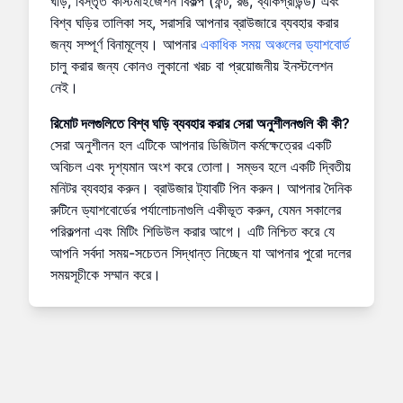
ঘড়ি, বিস্তৃত কাস্টমাইজেশন বিকল্প (ফন্ট, রঙ, ব্যাকগ্রাউন্ড) এবং
বিশ্ব ঘড়ির তালিকা সহ, সরাসরি আপনার ব্রাউজারে ব্যবহার করার
জন্য সম্পূর্ণ বিনামূল্যে। আপনার
একাধিক সময় অঞ্চলের ড্যাশবোর্ড
চালু করার জন্য কোনও লুকানো খরচ বা প্রয়োজনীয় ইনস্টলেশন
নেই।
রিমোট দলগুলিতে বিশ্ব ঘড়ি ব্যবহার করার সেরা অনুশীলনগুলি কী কী?
সেরা অনুশীলন হল এটিকে আপনার ডিজিটাল কর্মক্ষেত্রের একটি
অবিচল এবং দৃশ্যমান অংশ করে তোলা। সম্ভব হলে একটি দ্বিতীয়
মনিটর ব্যবহার করুন। ব্রাউজার ট্যাবটি পিন করুন। আপনার দৈনিক
রুটিনে ড্যাশবোর্ডের পর্যালোচনাগুলি একীভূত করুন, যেমন সকালের
পরিকল্পনা এবং মিটিং শিডিউল করার আগে। এটি নিশ্চিত করে যে
আপনি সর্বদা সময়-সচেতন সিদ্ধান্ত নিচ্ছেন যা আপনার পুরো দলের
সময়সূচীকে সম্মান করে।