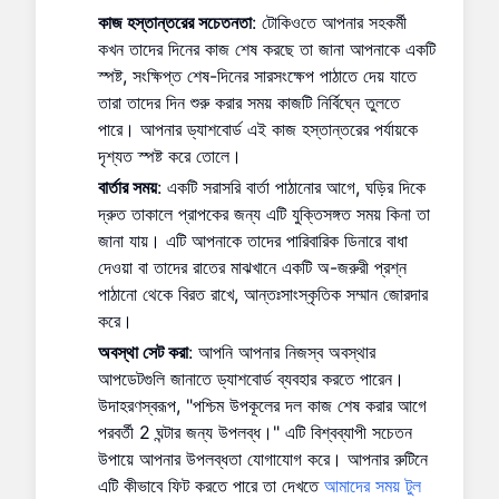
কাজ হস্তান্তরের সচেতনতা
: টোকিওতে আপনার সহকর্মী
কখন তাদের দিনের কাজ শেষ করছে তা জানা আপনাকে একটি
স্পষ্ট, সংক্ষিপ্ত শেষ-দিনের সারসংক্ষেপ পাঠাতে দেয় যাতে
তারা তাদের দিন শুরু করার সময় কাজটি নির্বিঘ্নে তুলতে
পারে। আপনার ড্যাশবোর্ড এই কাজ হস্তান্তরের পর্যায়কে
দৃশ্যত স্পষ্ট করে তোলে।
বার্তার সময়
: একটি সরাসরি বার্তা পাঠানোর আগে, ঘড়ির দিকে
দ্রুত তাকালে প্রাপকের জন্য এটি যুক্তিসঙ্গত সময় কিনা তা
জানা যায়। এটি আপনাকে তাদের পারিবারিক ডিনারে বাধা
দেওয়া বা তাদের রাতের মাঝখানে একটি অ-জরুরী প্রশ্ন
পাঠানো থেকে বিরত রাখে, আন্তঃসাংস্কৃতিক সম্মান জোরদার
করে।
অবস্থা সেট করা
: আপনি আপনার নিজস্ব অবস্থার
আপডেটগুলি জানাতে ড্যাশবোর্ড ব্যবহার করতে পারেন।
উদাহরণস্বরূপ, "পশ্চিম উপকূলের দল কাজ শেষ করার আগে
পরবর্তী 2 ঘন্টার জন্য উপলব্ধ।" এটি বিশ্বব্যাপী সচেতন
উপায়ে আপনার উপলব্ধতা যোগাযোগ করে। আপনার রুটিনে
এটি কীভাবে ফিট করতে পারে তা দেখতে
আমাদের সময় টুল