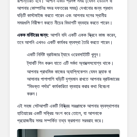
রূপান্তরিত হবে। আপনি একটি প্রসঙ্গ সময় (যেমন ইউটিসি বা
আপনার কোম্পানির সদর দফতরের সময়) দেখানোর জন্য প্রধান
ঘড়িটি কাস্টমাইজ করতে পারেন এবং আপনার দলের স্থানীয়
সময়গুলি নিরীক্ষণ করতে নীচের বিভাগটি ব্যবহার করতে পারেন।
একক মনিটরের জন্য:
আপনি যদি একটি একক স্ক্রিনে কাজ করেন,
তবে আপনি এখনও একটি কার্যকর ব্যবস্থা তৈরি করতে পারেন।
একটি নির্দিষ্ট ব্রাউজার ট্যাবে ওয়েবসাইটটি খুলুন।
ট্যাবটি পিন করুন যাতে এটি সর্বদা অ্যাক্সেসযোগ্য থাকে।
আপনার প্রাথমিক কাজের অ্যাপ্লিকেশন যেমন স্ল্যাক বা
আসানার পাশাপাশি ঘড়িটি দৃশ্যমান রাখতে আপনার ব্রাউজারের
"বিভক্ত পর্দার" কার্যকারিতা ব্যবহার করার কথা বিবেচনা
করুন।
এই সহজ সেটআপটি একটি নিষ্ক্রিয় সরঞ্জামকে আপনার ব্যবস্থাপনার
হাতিয়ারের একটি সক্রিয় অংশ করে তোলে, যা আপনাকে
প্রয়োজনীয় সময় সম্পর্কিত তথ্য ক্রমাগত সরবরাহ করে।