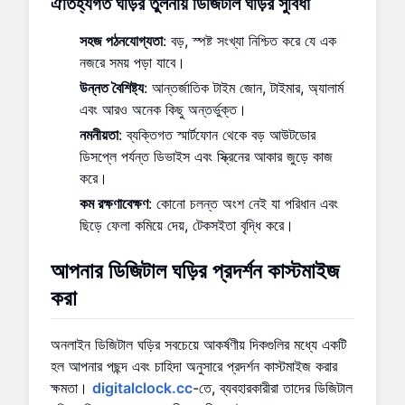
ঐতিহ্যগত ঘড়ির তুলনায় ডিজিটাল ঘড়ির সুবিধা
সহজ পঠনযোগ্যতা
: বড়, স্পষ্ট সংখ্যা নিশ্চিত করে যে এক
নজরে সময় পড়া যাবে।
উন্নত বৈশিষ্ট্য
: আন্তর্জাতিক টাইম জোন, টাইমার, অ্যালার্ম
এবং আরও অনেক কিছু অন্তর্ভুক্ত।
নমনীয়তা
: ব্যক্তিগত স্মার্টফোন থেকে বড় আউটডোর
ডিসপ্লে পর্যন্ত ডিভাইস এবং স্ক্রিনের আকার জুড়ে কাজ
করে।
কম রক্ষণাবেক্ষণ
: কোনো চলন্ত অংশ নেই যা পরিধান এবং
ছিড়ে ফেলা কমিয়ে দেয়, টেকসইতা বৃদ্ধি করে।
আপনার ডিজিটাল ঘড়ির প্রদর্শন কাস্টমাইজ
করা
অনলাইন ডিজিটাল ঘড়ির সবচেয়ে আকর্ষণীয় দিকগুলির মধ্যে একটি
হল আপনার পছন্দ এবং চাহিদা অনুসারে প্রদর্শন কাস্টমাইজ করার
ক্ষমতা।
digitalclock.cc
-তে, ব্যবহারকারীরা তাদের ডিজিটাল