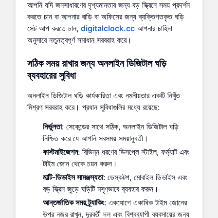
আপনি যদি জনসাধারণের দৃশ্যমানতার জন্য বড় স্ক্রিনে সময় প্রদর্শন
করতে চান বা আপনার বাড়ি বা অফিসের জন্য ব্যক্তিগতকৃত ঘড়ি
সেট আপ করতে চান,
digitalclock.cc
আপনার চাহিদা
অনুসারে নতুনত্বপূর্ণ সমাধান সরবরাহ করে।
সঠিক সময় রাখার জন্য অনলাইন ডিজিটাল ঘড়ি
ব্যবহারের সুবিধা
অনলাইন ডিজিটাল ঘড়ি কার্যকারিতা এবং নমনীয়তার একটি নিখুঁত
মিশ্রণ সরবরাহ করে। প্রধান সুবিধাগুলির মধ্যে রয়েছে:
নির্ভুলতা
: সেকেন্ডের সাথে সঠিক, অনলাইন ডিজিটাল ঘড়ি
নিশ্চিত করে যে আপনি সবসময় সময়ানুবর্তী।
কাস্টমাইজেশন
: বিভিন্ন ধরণের ডিসপ্লে স্টাইল, ফর্ম্যাট এবং
টাইম জোন থেকে চয়ন করুন।
মাল্টি-ডিভাইস সামঞ্জস্যতা
: ডেস্কটপ, মোবাইল ডিভাইস এবং
বড় স্ক্রিন জুড়ে ঘড়িটি মসৃণভাবে ব্যবহার করুন।
আন্তর্জাতিক সময় ট্র্যাকিং
: একযোগে একাধিক টাইম জোনের
উপর নজর রাখুন, দূরবর্তী দল এবং বিশ্বব্যাপী ব্যবসায়ের জন্য