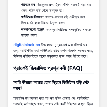
পরিবহন হাব
: বিমানবন্দর এবং ট্রেন স্টেশন সহজেই পড়া যায়
এমন, সঠিক ঘড়ি থেকে উপকৃত হয়।
আউটডোর বিজ্ঞাপন
: বাস্তব-সময়ের ঘড়ি একীভূত করে
বিলবোর্ডের ব্যবহারিকতা উন্নত করুন।
জনসাধারণের ইভেন্ট
: অংশগ্রহণকারীদের সময়সূচীতে থাকতে
সাহায্য করুন।
digitalclock.cc
উজ্জ্বলতা, দৃশ্যমানতা এবং টেকসইতার
জন্য অপ্টিমাইজ করা আউটডোর ঘড়ির কনফিগারেশন সরবরাহ করে,
বিভিন্ন পরিস্থিতিতে তাদের মসৃণভাবে কাজ করার নিশ্চিত করে।
প্রায়শই জিজ্ঞাসিত প্রশ্নাবলী (FAQ)
আমি কীভাবে আমার হোম স্ক্রিনে ডিজিটাল ঘড়ি সেট
করব?
অনলাইন টুল ব্যবহার করে আপনার ঘড়ির চেহারা এবং কার্যকারিতা
সহজেই কাস্টমাইজ করুন, তারপর এটি একটি উইজেট বা ফুল-স্ক্রিন