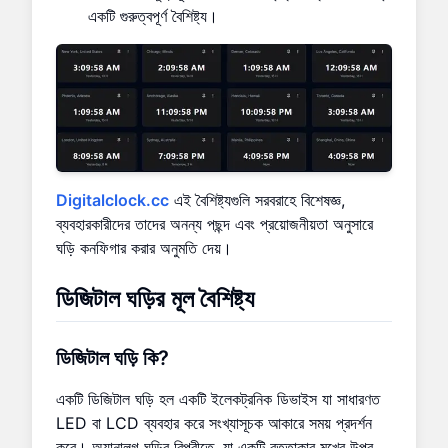
একটি গুরুত্বপূর্ণ বৈশিষ্ট্য।
Digitalclock.cc
এই বৈশিষ্ট্যগুলি সরবরাহে বিশেষজ্ঞ,
ব্যবহারকারীদের তাদের অনন্য পছন্দ এবং প্রয়োজনীয়তা অনুসারে
ঘড়ি কনফিগার করার অনুমতি দেয়।
ডিজিটাল ঘড়ির মূল বৈশিষ্ট্য
ডিজিটাল ঘড়ি কি?
একটি ডিজিটাল ঘড়ি হল একটি ইলেকট্রনিক ডিভাইস যা সাধারণত
LED বা LCD ব্যবহার করে সংখ্যাসূচক আকারে সময় প্রদর্শন
করে। অ্যানালগ ঘড়ির বিপরীতে, যা একটি বৃত্তাকার মুখের উপর